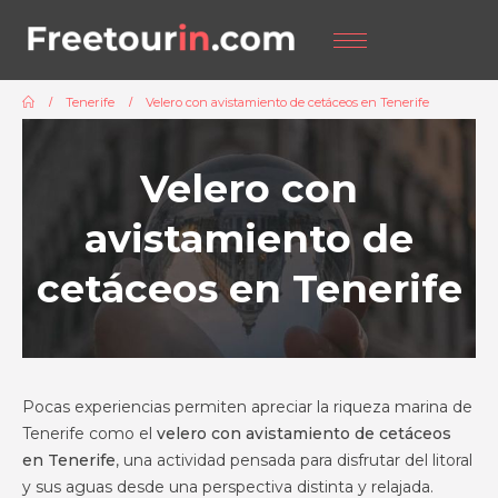
Tenerife
Velero con avistamiento de cetáceos en Tenerife
Velero con
avistamiento de
cetáceos en Tenerife
Pocas experiencias permiten apreciar la riqueza marina de
Tenerife como el
velero con avistamiento de cetáceos
en Tenerife
, una actividad pensada para disfrutar del litoral
y sus aguas desde una perspectiva distinta y relajada.