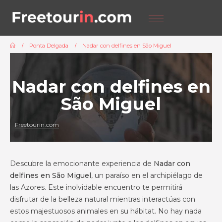
Ponta Delgada
Nadar con delfines en São Miguel
Nadar con delfines en
São Miguel
Freetourin.com
Descubre la emocionante experiencia de
Nadar con
delfines en São Miguel
, un paraíso en el archipiélago de
las Azores. Este inolvidable encuentro te permitirá
disfrutar de la belleza natural mientras interactúas con
estos majestuosos animales en su hábitat. No hay nada