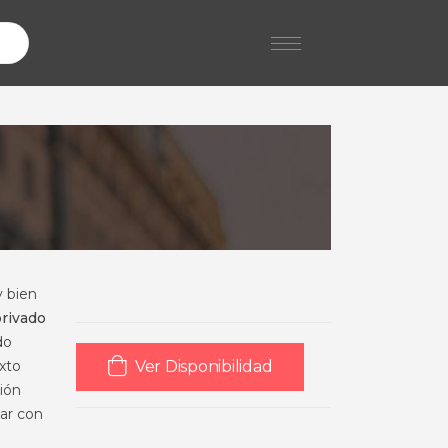
 bien
privado
do
xto
Ver Disponibilidad
ión
zar con