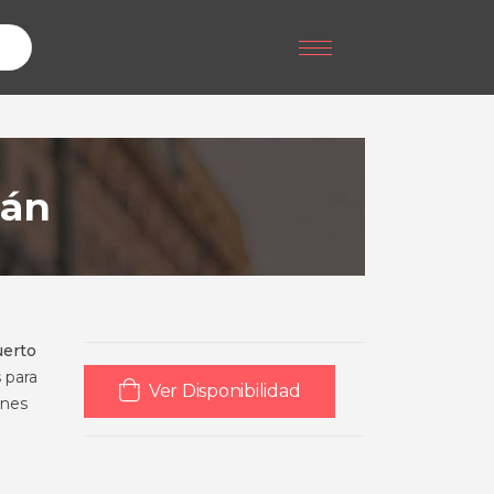
gán
uerto
s para
Ver Disponibilidad
enes