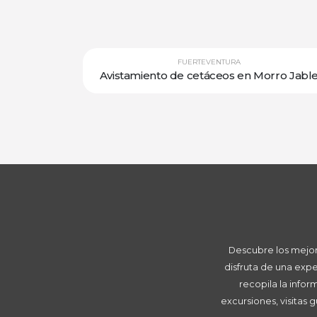
FUERTEVENTURA
Avistamiento de cetáceos en Morro Jabl
Descubre los mejore
disfruta de una exp
recopila la info
excursiones, visitas