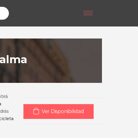
Calma
tirá
a
odrás
Ver Disponibilidad
cicleta