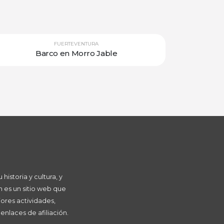
FUERTEVENTURA
Barco en Morro Jable
istoria y cultura, y
 es un sitio web que
ores actividades,
nlaces de afiliación.