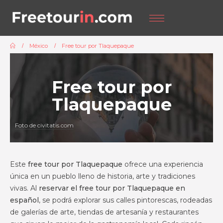
México
Free tour por Tlaquepaque
Free tour por
Tlaquepaque
Foto de civitatis.com
Este
free tour por Tlaquepaque
ofrece una experiencia
única en un pueblo lleno de historia, arte y tradiciones
vivas. Al
reservar el free tour por Tlaquepaque en
español
, se podrá explorar sus calles pintorescas, rodeadas
de galerías de arte, tiendas de artesanía y restaurantes