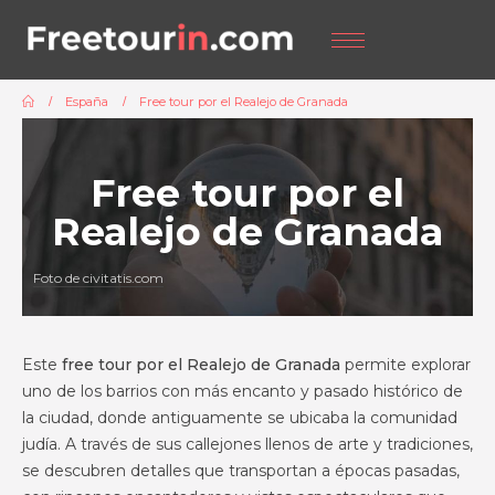
España
Free tour por el Realejo de Granada
Free tour por el
Realejo de Granada
Foto de civitatis.com
Este
free tour por el Realejo de Granada
permite explorar
uno de los barrios con más encanto y pasado histórico de
la ciudad, donde antiguamente se ubicaba la comunidad
judía. A través de sus callejones llenos de arte y tradiciones,
se descubren detalles que transportan a épocas pasadas,