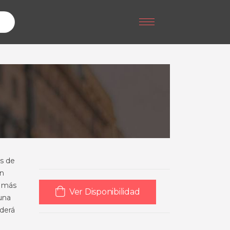
as de
un
s más
Ver Disponibilidad
 una
nderá