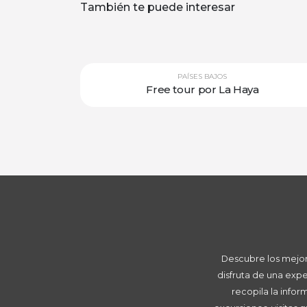
También te puede interesar
PAÍSES BAJOS
Free tour por La Haya
Descubre los mejore
disfruta de una exp
recopila la info