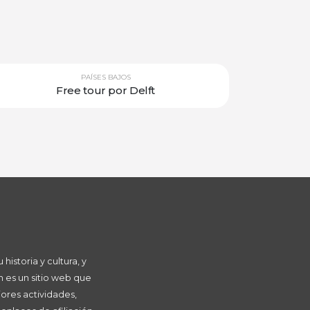
PAÍSES BAJOS
Free tour por Delft
istoria y cultura, y
 es un sitio web que
ores actividades,