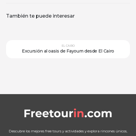
También te puede interesar
EL CAIRO
ón al oasis de Fayoum desde El Cairo
Excursión al
Descubre los mejores free tours y actividades y explora rincones únicos,