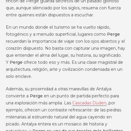
rincón de Perge guarda secretos de un pasado glorioso
que, aunque silenciado por los siglos, resuena con fuerza
entre quienes están dispuestos a escuchar.
En un mundo donde el turismo se ha vuelto rápido,
fotogénico y a menudo superficial, lugares como
Perge
recuerdan la importancia de viajar con los ojos abiertos y el
corazón dispuesto. No basta con capturar una imagen, hay
que entender el alma del lugar, su historia, su significado.
Y
Perge
ofrece todo eso y más. Es una clase magistral de
arquitectura, religión, arte y civilización condensada en un
solo enclave.
Además, su proximidad a otras maravillas de Antalya
convierte a
Perge
en un punto de partida perfecto para
una exploración más amplia. Las
Cascadas Düden
, por
ejemplo, ofrecen un contraste refrescante: de las piedras
milenarias al estruendo natural del agua cayendo en
picado. Antalya entera es un mosaico de historia y
naturaleza, y
Perge es una de sus teselas más brillantes
.